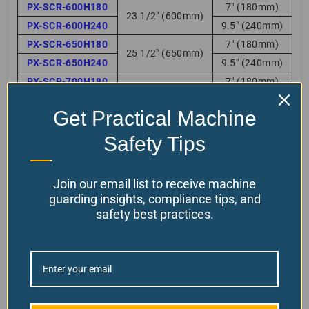
PX-SCR-600H180
7″ (180mm)
23 1/2″ (600mm)
PX-SCR-600H240
9.5″ (240mm)
PX-SCR-650H180
7″ (180mm)
25 1/2″ (650mm)
PX-SCR-650H240
9.5″ (240mm)
PX-SCR-700H180
7″ (180mm)
27 1/2″ (700mm)
PX-SCR-700H240
9.5″ (240mm)
Get Practical Machine
PX-SCR-750H180
7″ (180mm)
29 1/2″ (750mm)
PX-SCR-750H240
9.5″ (240mm)
Safety Tips
PX-SCR-800H180
7″ (180mm)
31 1/2″ (800mm)
PX-SCR-800H240
9.5″ (240mm)
Join our email list to receive machine
guarding insights, compliance tips, and
safety best practices.
Avis clients