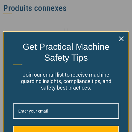
Produits connexes
Get Practical Machine
Safety Tips
Join our email list to receive machine
guarding insights, compliance tips, and
safety best practices.
Feuilles de
Feuille de
remplacement en
polycarbonate
polycarbonate
transparent 4×8
+23 tailles/styles
+3 tailles/styles
disponibles !
disponibles !
$
à partir de:
229.00