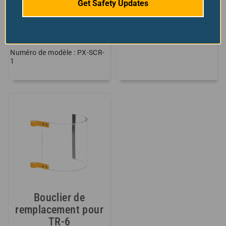
Get Safety Updates
Choisissez vos options
1
avis
Numéro de modèle : POLY1
$
à partir de:
101.00
Choisissez vos options
Numéro de modèle : PX-SCR-
1
Bouclier de
remplacement pour
TR-6