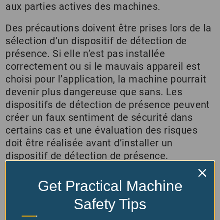
aux parties actives des machines.
Des précautions doivent être prises lors de la
sélection d’un dispositif de détection de
présence. Si elle n’est pas installée
correctement ou si le mauvais appareil est
choisi pour l’application, la machine pourrait
devenir plus dangereuse que sans. Les
dispositifs de détection de présence peuvent
créer un faux sentiment de sécurité dans
certains cas et une évaluation des risques
doit être réalisée avant d’installer un
dispositif de détection de présence.
Contactez l’un de nos spécialistes en sécurité
Get Practical Machine
pour savoir si un dispositif de détection de
Filtres actifs
Safety Tips
présence convient à votre application.