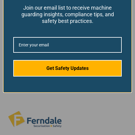
Filtrer par emboîtement
Join our email list to receive machine
guarding insights, compliance tips, and
safety best practices.
Filtrer par caractéristiques du
produit
Filtrer par état des stocks
Get Safety Updates
Haut de page