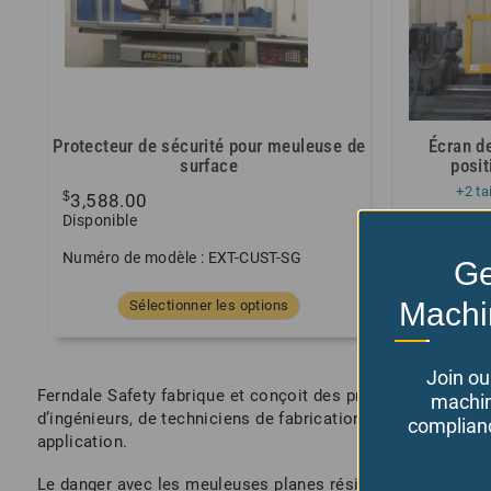
Protecteur de sécurité pour meuleuse de
Écran de
surface
posit
+2 ta
$
3,588.00
à partir d
Disponible
Choisissez 
Numéro de modèle : EXT-CUST-SG
Ge
Numéro de 
Machi
Sélectionner les options
Join ou
Ferndale Safety fabrique et conçoit des protections de s
machin
d’ingénieurs, de techniciens de fabrication et d’installatio
complianc
application.
Le danger avec les meuleuses planes réside dans la meul