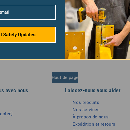
ut se briser en cas de choc accidentel ou si l’opérateur oublie
ant pourrait être heurté par des fragments de roues à grande vi
ections accidentels, un dispositif de protection est installé. No
uses planes. Veuillez nous contacter pour demander l’aide d’un 
os machines à disposition si possible.
t Safety Updates
ontacter.
Haut de page
us avec nous
Laissez-nous vous aider
Nos produits
Nos services
tected]
À propos de nous
Expédition et retours