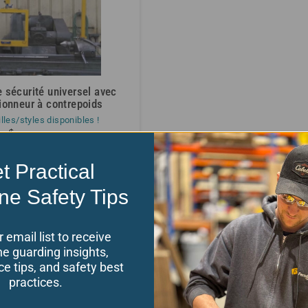
 sécurité universel avec
ionneur à contrepoids
illes/styles disponibles !
$
e:
6,182.70
vos options
t Practical
modèle : TOP
ne Safety Tips
r email list to receive
écurité sur mesure pour meuleuses de surface. Nous disposons d
e guarding insights,
n qui peuvent créer sur mesure le meilleur dispositif de sécurité 
e tips, and safety best
practices.
e elle-même. Nous avons vu de nombreuses occasions où un op