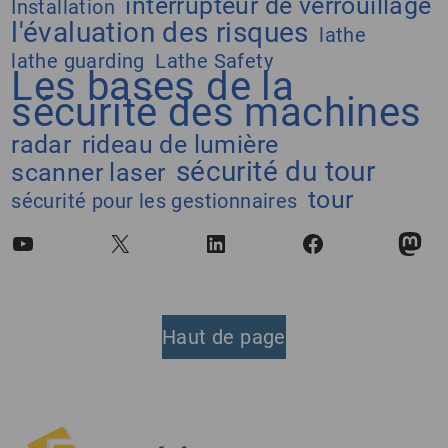
interrupteur de verrouillage
Installation
l'évaluation des risques
lathe
lathe guarding
Lathe Safety
Les bases de la
sécurité des machines
radar
rideau de lumière
sécurité du tour
scanner laser
tour
sécurité pour les gestionnaires
YouTube
X
LinkedIn
Facebook
Mas
Haut de page