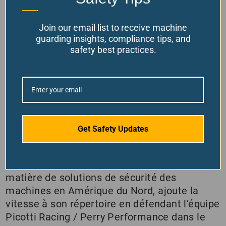
pour…
En savoir plus
Join our email list to receive machine
guarding insights, compliance tips, and
safety best practices.
Ferndale Safety alimente une
séquence de victoires pour
l’équipe Picotti Racing/Perry
Performance
Get Safety Updates
/
dans
Nouvelles de l'entreprise
Ferndale Safety, un leader pionnier en
matière de solutions de sécurité des
machines en Amérique du Nord, ajoute la
vitesse à son répertoire en défendant l’équipe
Picotti Racing / Perry Performance dans le