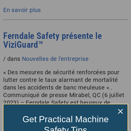
En savoir plus
Ferndale Safety présente le
ViziGuard™
/
dans
Nouvelles de l'entreprise
« Des mesures de sécurité renforcées pour
lutter contre le taux alarmant de mortalité
dans les accidents de banc meuleuse « .
Communiqué de presse Mirabel, QC (6 juillet
2023) – Ferndale Safety est heureux de
dévoiler sa toute dernière innovation, le
système de sécurité ViziGuard meuleuse .
Get Practical Machine
Ferndale Safety a conçu ce produit de pointe
Safety Tips