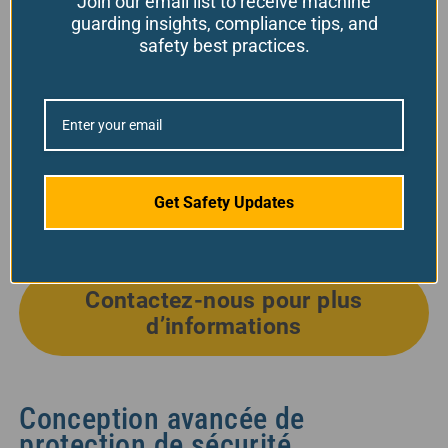
Join our email list to receive machine
guarding insights, compliance tips, and
consultez nos
services d’évaluation de
safety best practices.
la sécurité des machines
.
Installé par nos techniciens
d’installation expérimentés sur le
terrain.
Toutes les protections de machines sur
Get Safety Updates
mesure sont adaptées à vos besoins.
Contactez-nous pour plus
d’informations
Conception avancée de
protection de sécurité