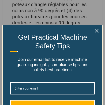
poteaux d’angle réglables pour les
coins non à 90 degrés et (4) des
poteaux linéaires pour les courses
droites et les coins à 90 degrés.
Des ancrages robustes sont inclus
Get Practical Machine
avec chaque commande postale pour
garantir résistance et stabilité.
Safety Tips
Tous les poteaux Velox sont livrés
dans la couleur de peinture jaune de
Join our email list to receive machine
sécurité standard.
guarding insights, compliance tips, and
safety best practices.
La hauteur du poteau est égale à la
taille globale des systèmes
assemblés.
PLUS D’INFORMATION