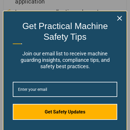
application
Large gamme d’options de portes
Get Practical Machine
Safety Tips
Join our email list to receive machine
guarding insights, compliance tips, and
safety best practices.
Avertissement:
En achetant nos produits, vous
Get Safety Updates
acceptez de ne pas les utiliser pour des « travaux à
chaud » (par exemple, meulage, soudage, brasage,
découpage) en raison du risque d'incendie. Une