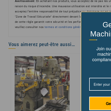
Avertissement:
En achetant nos produits, vous acceptez de ne pas les u
raison du risque d'incendie. Une mauvaise utilisation est interdite et le
acceptez l’entière responsabilité de tout préjudice ou dommage qui en rés
"Zone de Travail Sécurisée" directement devant la protection. Se tenir su
de cette règle garantit votre sécurité et les performances optimales des 
Ge
veuillez consulter nos
termes et conditions générales
ici.
Machi
Vous aimerez peut-être aussi…
Join our
machin
complianc
Ge