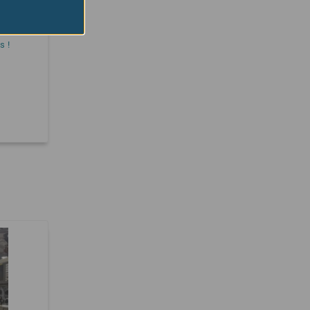
garde
sel
s !