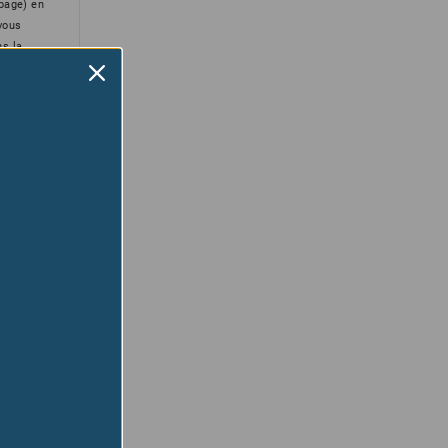
upage) en
 vous
ns la
e respect
ation,