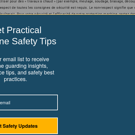
tiliser pour des « travaux à chaud » (par exemple, meulage, soudage, brasage, déco
 respect de toutes les consignes de sécurité est requis. Le non-respect signifie que
ulterait. Pour votre sécurité et l'efficacité de notre protection machine, restez da
r le côté augmente le risque de blessure et enfreint notre politique d'utilisation. L
Produits. Pour obtenir des directives détaillées en matière de sécurité et d'exploit
t Practical
ne Safety Tips
 email list to receive
e guarding insights,
e tips, and safety best
practices.
t Safety Updates