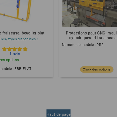
 fraiseuse, bouclier plat
Protections pour CNC, meu
cylindriques et fraiseuses
illes/styles disponibles !
Numéro de modèle : PR2
1
avis
vos options
modèle : FBB-FLAT
Choix des options
Haut de page