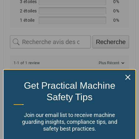
3 étoiles
0%
2 étoiles
0%
1 étoile
0%
Recherche
1-1 of 1 review
Francisco Ybarra
juillet 14, 2025
Get Practical Machine
Client vérifié
Safety Tips
Relais de sécurité à usage
général
Join our email list to receive machine
Great Service & Products – We had
guarding insights, compliance tips, and
been using Ferndale products and
safety best practices.
services for the last 6 months with
great results, our team find these