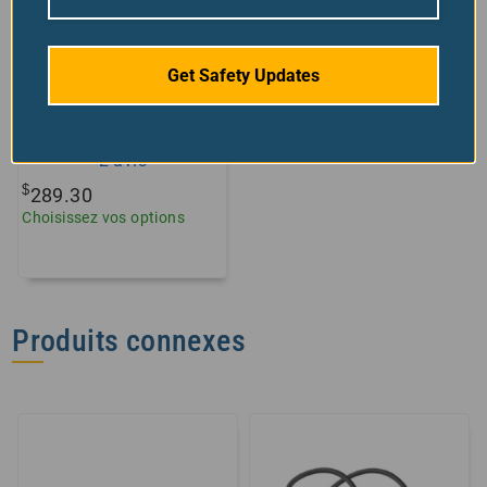
orientable 480
lumens
+2 tailles/styles
Get Safety Updates
disponibles !
2
avis
$
289.30
Choisissez vos options
Produits connexes