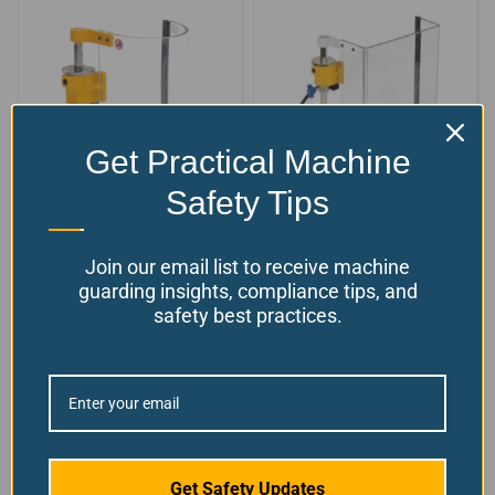
Get Practical Machine
Safety Tips
Protection pour
Protection pour
perceuse à colonne,
perceuse à colonne,
courbée, petite
grande garde pour...
Join our email list to receive machine
guarding insights, compliance tips, and
+2 tailles/styles
+2 tailles/styles
safety best practices.
disponibles !
disponibles !
$
$
à partir de:
354.19
à partir de:
418.65
Choisissez vos options
Choisissez vos options
Numéro de modèle : TR-1
Numéro de modèle : TR-5
Get Safety Updates