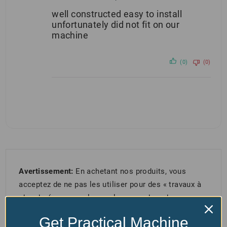
well constructed easy to install
unfortunately did not fit on our
machine
(0)
(0)
Avertissement:
En achetant nos produits, vous
acceptez de ne pas les utiliser pour des « travaux à
chaud » (par exemple, meulage, soudage, brasage,
découpage) en raison du risque d'incendie. Une
Get Practical Machine
mauvaise utilisation est interdite et le respect de