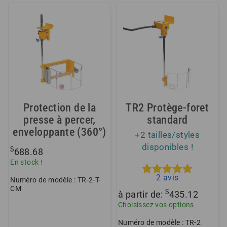
Protection de la
TR2 Protège-foret
presse à percer,
standard
enveloppante (360°)
+2 tailles/styles
disponibles !
$
688.68
En stock !
2
avis
Numéro de modèle : TR-2-T-
CM
$
à partir de:
435.12
Choisissez vos options
Numéro de modèle : TR-2