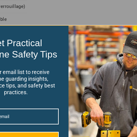
errouillage)
ble
t Practical
tiliser pour des « travaux à chaud » (par exemple, meulage, soudage, brasage, déco
 respect de toutes les consignes de sécurité est requis. Le non-respect signifie que
ne Safety Tips
ulterait. Pour votre sécurité et l'efficacité de notre protection machine, restez da
r le côté augmente le risque de blessure et enfreint notre politique d'utilisation. L
Produits. Pour obtenir des directives détaillées en matière de sécurité et d'exploit
r email list to receive
e guarding insights,
e tips, and safety best
practices.
Solde!