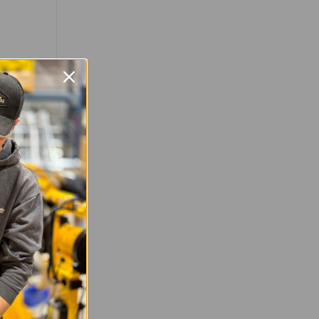
upage) en
 vous
ns la
e respect
ation,