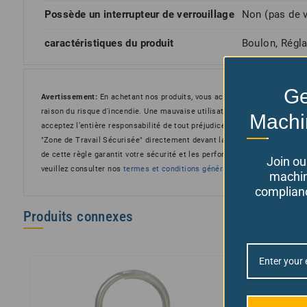
Possède un interrupteur de verrouillage
Non (pas de v
caractéristiques du produit
Boulon, Régla
Ge
Avertissement:
En achetant nos produits, vous acceptez de ne pas les u
raison du risque d'incendie. Une mauvaise utilisation est interdite et le
Machi
acceptez l’entière responsabilité de tout préjudice ou dommage qui en rés
"Zone de Travail Sécurisée" directement devant la protection. Se tenir su
de cette règle garantit votre sécurité et les performances optimales des 
Join ou
veuillez consulter nos
termes et conditions générales
ici.
machin
complianc
Produits connexes