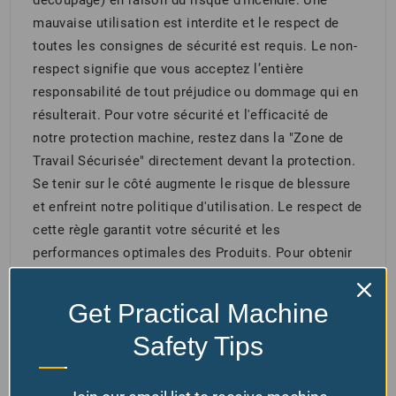
mauvaise utilisation est interdite et le respect de
toutes les consignes de sécurité est requis. Le non-
respect signifie que vous acceptez l’entière
responsabilité de tout préjudice ou dommage qui en
résulterait. Pour votre sécurité et l'efficacité de
notre protection machine, restez dans la "Zone de
Travail Sécurisée" directement devant la protection.
Se tenir sur le côté augmente le risque de blessure
et enfreint notre politique d'utilisation. Le respect de
cette règle garantit votre sécurité et les
performances optimales des Produits. Pour obtenir
des directives détaillées en matière de sécurité et
d'exploitation, veuillez consulter nos
termes et
Get Practical Machine
conditions générales
ici.
Safety Tips
Produits connexes