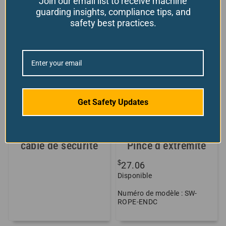
Join our email list to receive machine
guarding insights, compliance tips, and
safety best practices.
Solde!
Get Safety Updates
Kit d’interrupteur à
Interrupteur à câble
câble de sécurité
Pince d’extrémité
$
27.06
Disponible
Numéro de modèle : SW-
ROPE-ENDC