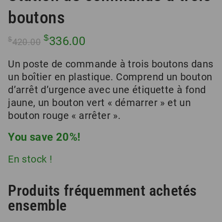
boutons
Le
Le
$
336.00
$
420.00
prix
prix
initial
actuel
Un poste de commande à trois boutons dans
était :
est :
un boîtier en plastique. Comprend un bouton
$420.00.
$336.00.
d’arrêt d’urgence avec une étiquette à fond
jaune, un bouton vert « démarrer » et un
bouton rouge « arrêter ».
You save 20%!
En stock !
Produits fréquemment achetés
ensemble