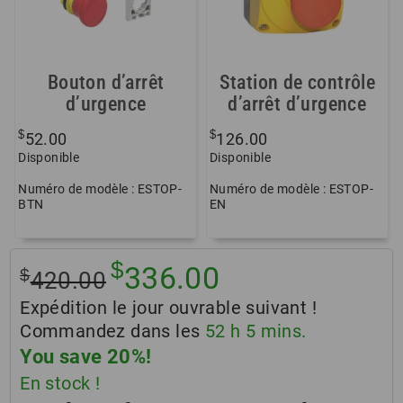
Bouton d’arrêt
Station de contrôle
d’urgence
d’arrêt d’urgence
$
$
52.00
126.00
Disponible
Disponible
Numéro de modèle : ESTOP-
Numéro de modèle : ESTOP-
BTN
EN
$
Le
Le
336.00
$
420.00
prix
prix
Expédition le jour ouvrable suivant !
initial
actuel
Commandez dans les
52
h
5
mins.
était :
est :
You save 20%!
$420.00.
$336.00.
En stock !