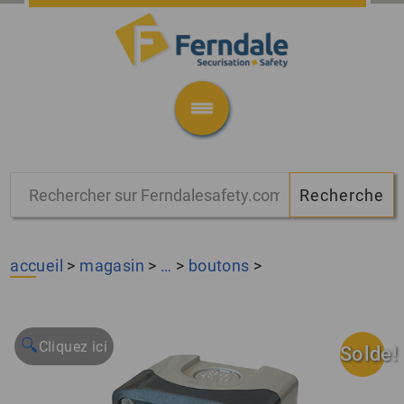
accueil
>
magasin
>
…
>
boutons
>
🔍
Solde!