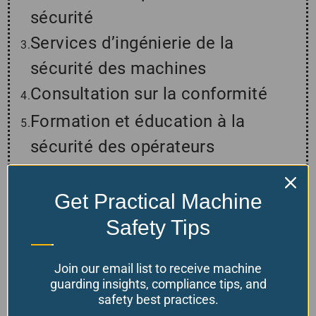
sécurité
Services d’ingénierie de la
sécurité des machines
Consultation sur la conformité
Formation et éducation à la
sécurité des opérateurs
Conception et fabrication de
garde-corps
Get Practical Machine
Ventes de produits de protection
Safety Tips
Support technique
Join our email list to receive machine
Maintenance et inspections
guarding insights, compliance tips, and
safety best practices.
régulières