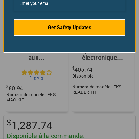
Get Safety Updates
Système de clé
Crochet avant
électronique de
modulaire pour
contrôle d’accès
système de clé
aux...
électronique...
$
405.74
Disponible
1
avis
Numéro de modèle : EKS-
$
80.94
READER-FH
Numéro de modèle : EKS-
MAC-KIT
$
1,287.74
Disponible à la commande.