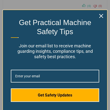
(0)
(0)
Get Practical Machine
Safety Tips
Join our email list to receive machine
guarding insights, compliance tips, and
safety best practices.
Avertissement:
En achetant nos produits, vous
acceptez de ne pas les utiliser pour des « travaux à
chaud » (par exemple, meulage, soudage, brasage,
découpage) en raison du risque d'incendie. Une
mauvaise utilisation est interdite et le respect de
toutes les consignes de sécurité est requis. Le non-
Get Safety Updates
respect signifie que vous acceptez l’entière
responsabilité de tout préjudice ou dommage qui en
résulterait. Pour votre sécurité et l'efficacité de