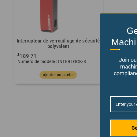
Ge
Machi
Interrupteur de verrouillage de sécurité
polyvalent
$
189.71
Join ou
Numéro de modèle : INTERLOCK-8
machin
complianc
Ajouter au panier
Ge