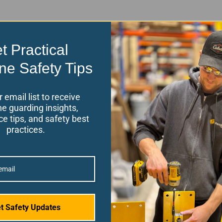
t Practical
ne Safety Tips
r email list to receive
e guarding insights,
e tips, and safety best
practices.
Haut de page
t Safety Updates