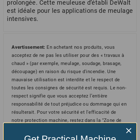
prolongée. Cette meuleuse d’établi DeWalt
est idéale pour les applications de meulage
intensives.
Avertissement:
En achetant nos produits, vous
acceptez de ne pas les utiliser pour des « travaux à
chaud » (par exemple, meulage, soudage, brasage,
découpage) en raison du risque d'incendie. Une
mauvaise utilisation est interdite et le respect de
toutes les consignes de sécurité est requis. Le non-
respect signifie que vous acceptez l’entière
responsabilité de tout préjudice ou dommage qui en
résulterait. Pour votre sécurité et l'efficacité de
notre protection machine, restez dans la "Zone de
Travail Sécurisée" directement devant la protection.
Se tenir sur le côté augmente le risque de blessure
Get Practical Machine