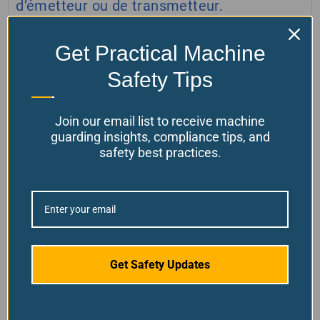
d’émetteur ou de transmetteur.
Get Practical Machine
Avertissement:
En achetant nos produits, vous
Safety Tips
acceptez de ne pas les utiliser pour des « travaux à
chaud » (par exemple, meulage, soudage, brasage,
Join our email list to receive machine
découpage) en raison du risque d'incendie. Une
guarding insights, compliance tips, and
mauvaise utilisation est interdite et le respect de
safety best practices.
toutes les consignes de sécurité est requis. Le non-
respect signifie que vous acceptez l’entière
responsabilité de tout préjudice ou dommage qui en
résulterait. Pour votre sécurité et l'efficacité de
notre protection machine, restez dans la "Zone de
Travail Sécurisée" directement devant la protection.
Get Safety Updates
Se tenir sur le côté augmente le risque de blessure
et enfreint notre politique d'utilisation. Le respect de
cette règle garantit votre sécurité et les