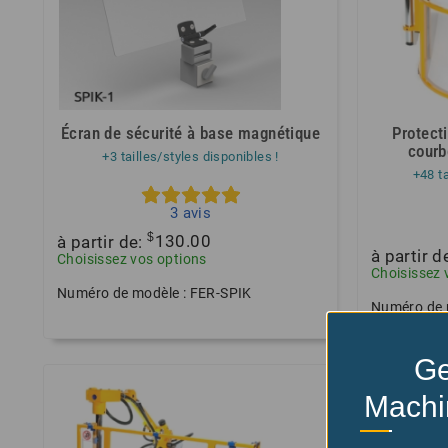
Écran de sécurité à base magnétique
Protecti
courb
+3 tailles/styles disponibles !
+48 ta
3
avis
$
à partir de:
130.00
à partir d
Choisissez vos options
Choisissez 
Numéro de modèle : FER-SPIK
Numéro de 
Ge
Machi