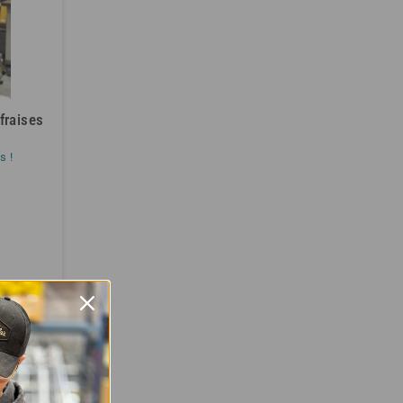
fraises
.
s !