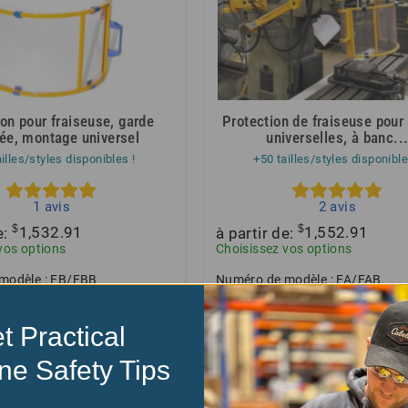
on pour fraiseuse, garde
Protection de fraiseuse pour 
ée, montage universel
universelles, à banc..
illes/styles disponibles !
+50 tailles/styles disponible
1
avis
2
avis
$
$
e:
1,532.91
à partir de:
1,552.91
vos options
Choisissez vos options
modèle : FB/FBB
Numéro de modèle : FA/FAB
t Practical
ne Safety Tips