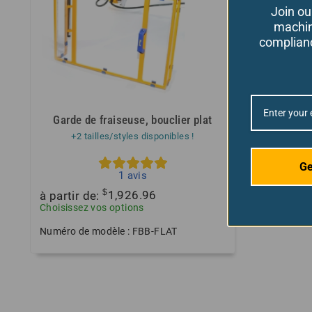
Join ou
machin
complianc
Garde de fraiseuse, bouclier plat
+2 tailles/styles disponibles !
Ge
1
avis
$
à partir de:
1,926.96
Choisissez vos options
Numéro de modèle : FBB-FLAT