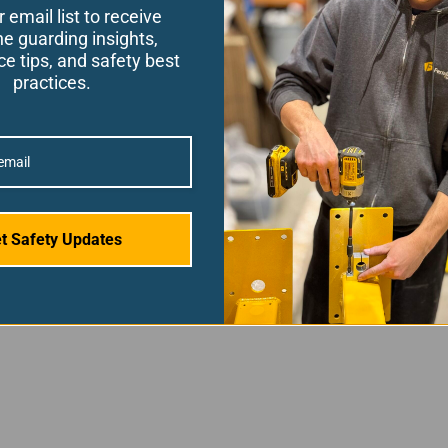
r email list to receive
e guarding insights,
e tips, and safety best
practices.
t Safety Updates